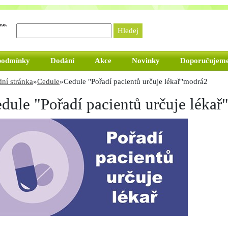
podmínky
Dodání
Akce
Novinky
Doporučujem
ní stránka
»
Cedule
»
Cedule "Pořadí pacientů určuje lékař"modrá2
dule "Pořadí pacientů určuje léka