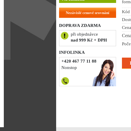
form
Kód 
Nezávislé cenové srovnání
Dost
DOPRAVA ZDARMA
Cena
při objednávce
Cena
nad 999 Kč + DPH
Poče
INFOLINKA
+420 467 77 11 88
Nonstop