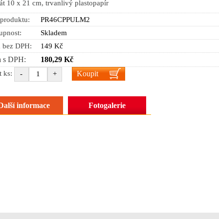
át 10 x 21 cm, trvanlivý plastopapír
produktu:
PR46CPPULM2
upnost:
Skladem
 bez DPH:
149 Kč
 s DPH:
180,29 Kč
Koupit
t ks:
-
+
Další informace
Fotogalerie