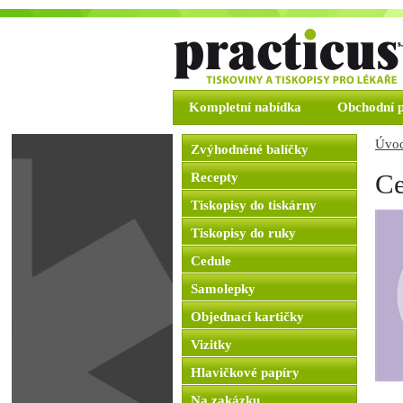
Kompletní nabídka
Obchodní 
Úvod
Zvýhodněné balíčky
Ce
Recepty
Tiskopisy do tiskárny
Tiskopisy do ruky
Cedule
Samolepky
Objednací kartičky
Vizitky
Hlavičkové papíry
Na zakázku