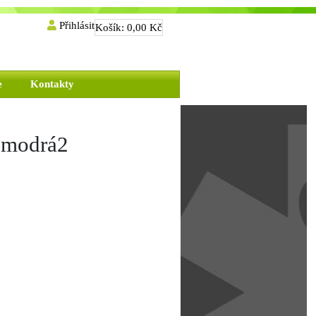
Přihlásit
Košík:
0,00 Kč
e
Kontakty
ř"modrá2