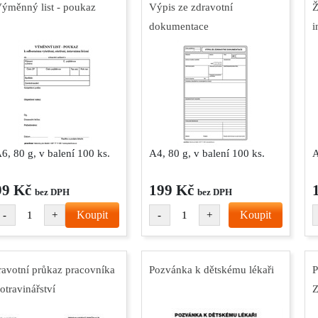
ýměnný list - poukaz
Výpis ze zdravotní
Ž
dokumentace
i
6, 80 g, v balení 100 ks.
A4, 80 g, v balení 100 ks.
A
99 Kč
199 Kč
bez DPH
bez DPH
Koupit
Koupit
-
+
-
+
ravotní průkaz pracovníka
Pozvánka k dětskému lékaři
P
otravinářství