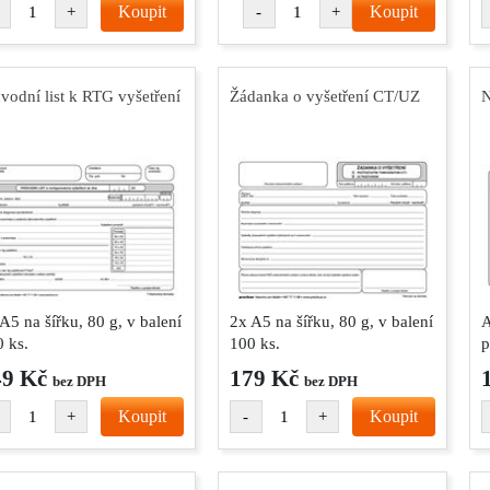
Koupit
Koupit
+
-
+
vodní list k RTG vyšetření
Žádanka o vyšetření CT/UZ
N
A5 na šířku, 80 g, v balení
2x A5 na šířku, 80 g, v balení
A
 ks.
100 ks.
p
49 Kč
179 Kč
bez DPH
bez DPH
Koupit
Koupit
+
-
+