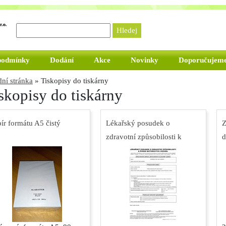
podmínky
Dodání
Akce
Novinky
Doporučujem
ní stránka
» Tiskopisy do tiskárny
skopisy do tiskárny
ír formátu A5 čistý
Lékařský posudek o
Z
zdravotní způsobilosti k
d
řízení motorových vozidel
z