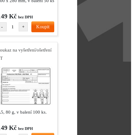
00 x 280 mm, v balení 50 ks
149 Kč
bez DPH
Koupit
-
+
oukaz na vyšetření/ošetření
FT
5, 80 g, v balení 100 ks.
149 Kč
bez DPH