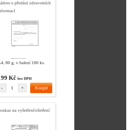
ádost o předání zdravotních
nformací
4, 80 g, v balení 100 ks.
199 Kč
bez DPH
Koupit
-
+
oukaz na vyšetření/ošetření
Z