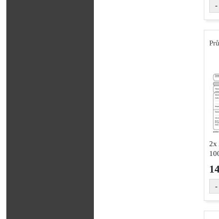
-
Prů
2x 
100
1
-