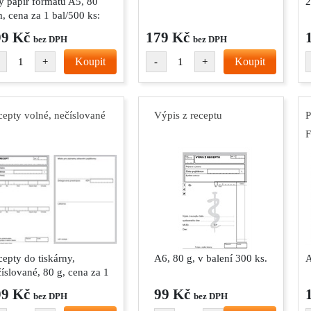
ý papír formátu A5, 80
2
, cena za 1 bal/500 ks:
99 Kč
179 Kč
bez DPH
bez DPH
Koupit
Koupit
+
-
+
epty volné, nečíslované
Výpis z receptu
P
epty do tiskárny,
A6, 80 g, v balení 300 ks.
A
íslované, 80 g, cena za 1
/500 ks:
99 Kč
99 Kč
bez DPH
bez DPH