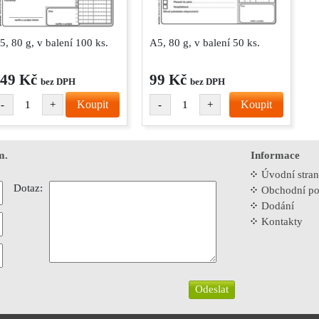
5, 80 g, v balení 100 ks.
A5, 80 g, v balení 50 ks.
49 Kč
99 Kč
bez DPH
bez DPH
Koupit
Koupit
-
+
-
+
m.
Informace
Úvodní stra
Dotaz:
Obchodní p
Dodání
Kontakty