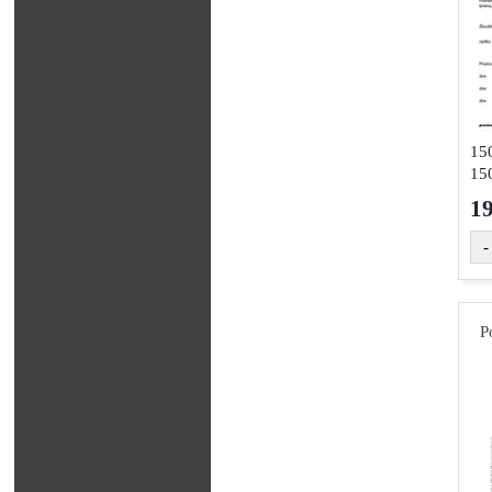
15
150
1
-
P