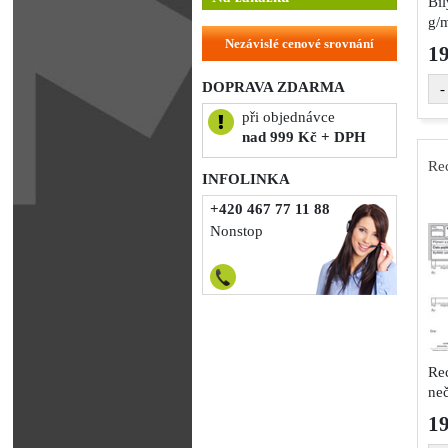
Bíl
g/m
Nezávislé cenové srovnání
1
DOPRAVA ZDARMA
-
při objednávce
nad 999 Kč + DPH
Rec
INFOLINKA
+420 467 77 11 88
Nonstop
Rec
neč
bal
1