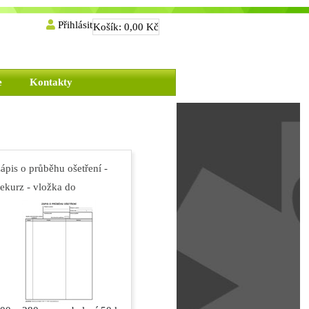
Přihlásit
Košík:
0,00 Kč
e
Kontakty
ápis o průběhu ošetření -
ekurz - vložka do
dravotního záznamu