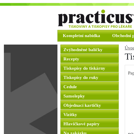
Kompletní nabídka
Obchodní 
Úvod
Zvýhodněné balíčky
Ti
Recepty
Tiskopisy do tiskárny
Pap
Tiskopisy do ruky
Cedule
Samolepky
Objednací kartičky
Vizitky
Hlavičkové papíry
Na zakázku