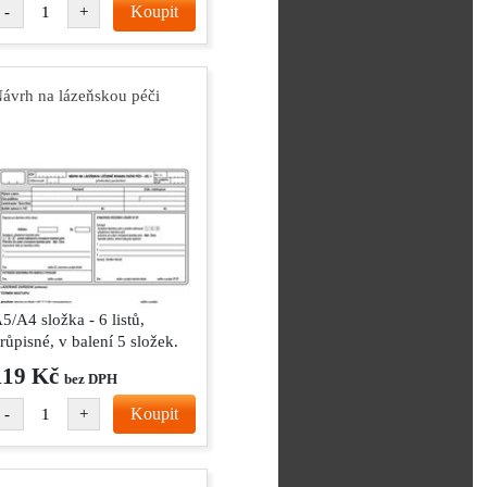
Koupit
-
+
ávrh na lázeňskou péči
5/A4 složka - 6 listů,
růpisné, v balení 5 složek.
119 Kč
bez DPH
Koupit
-
+