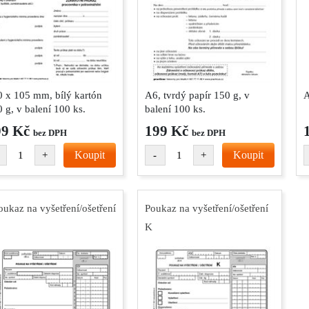
0 x 105 mm, bílý kartón
A6, tvrdý papír 150 g, v
A
 g, v balení 100 ks.
balení 100 ks.
99 Kč
199 Kč
bez DPH
bez DPH
Koupit
Koupit
+
-
+
oukaz na vyšetření/ošetření
Poukaz na vyšetření/ošetření
K