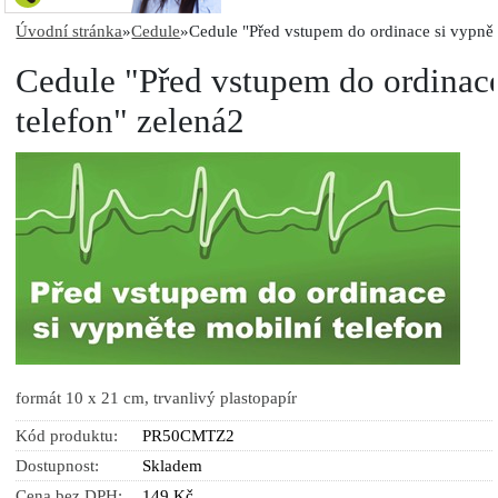
Úvodní stránka
»
Cedule
»
Cedule "Před vstupem do ordinace si vypnět
Cedule "Před vstupem do ordinace
telefon" zelená2
formát 10 x 21 cm, trvanlivý plastopapír
Kód produktu:
PR50CMTZ2
Dostupnost:
Skladem
Cena bez DPH:
149 Kč