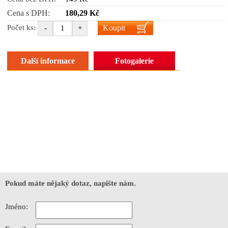
Cena s DPH:
180,29 Kč
Koupit
Počet ks:
-
+
Další informace
Fotogalerie
Pokud máte nějaký dotaz, napište nám.
Jméno: