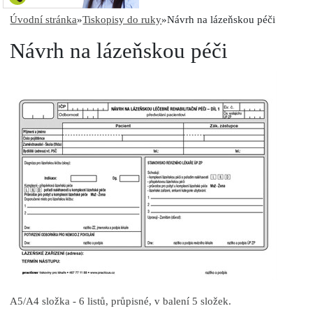
Úvodní stránka
»
Tiskopisy do ruky
»
Návrh na lázeňskou péči
Návrh na lázeňskou péči
A5/A4 složka - 6 listů, průpisné, v balení 5 složek.