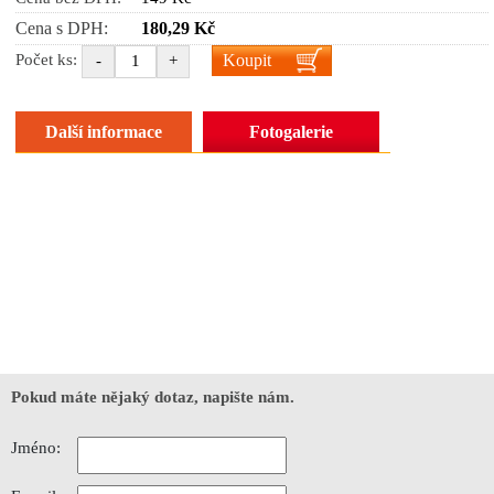
Cena s DPH:
180,29 Kč
Koupit
Počet ks:
-
+
Další informace
Fotogalerie
Pokud máte nějaký dotaz, napište nám.
Jméno: